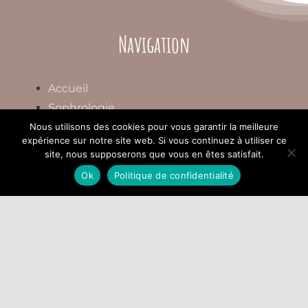
Navigation
Accueil
Sophrologie
Relaxation VR et la sophrologie
Nous utilisons des cookies pour vous garantir la meilleure
expérience sur notre site web. Si vous continuez à utiliser ce
La PNL
site, nous supposerons que vous en êtes satisfait.
Troubles de conduites alimentaires
Ok
Politique de confidentialité
Psycho-traumatologie
Formation professionnelle
Déontologie
Actu
Contact
Prendre un rendez-vous