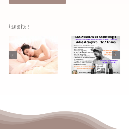
Comment la
Related Posts
sophrologie
peut vous
ADOS &
aider à
SOPHRO 12/17
retrouver un
ans ‍‍
sommeil
réparateur