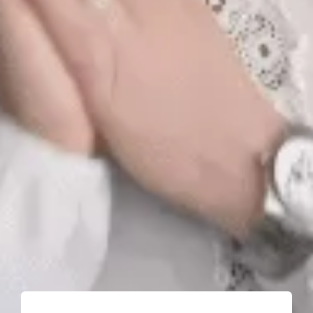
La Programmation neurolinguistique
Infos pratiques
La sophrologie et la maternité
Troubles des Conduites Alimentaires
La sophrologie et le sommeil
Qu’est ce que c’est ?
La Psychotraumatologie
Comment prévenir les TCA ?
Comment sortir d’un TCA* ?
Comment soutenir une personne