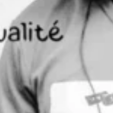
La Programmation neurolinguistique
Infos pratiques
La sophrologie et la maternité
Troubles des Conduites Alimentaires
La sophrologie et le sommeil
Qu’est ce que c’est ?
La Psychotraumatologie
Comment prévenir les TCA ?
Comment sortir d’un TCA* ?
Comment soutenir une personne