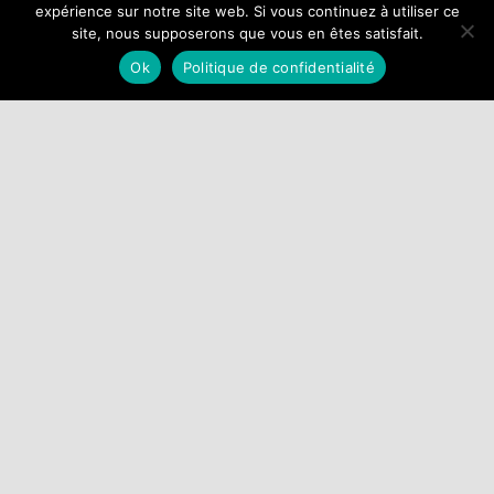
Related Posts
expérience sur notre site web. Si vous continuez à utiliser ce
sophrologie
site, nous supposerons que vous en êtes satisfait.
Ok
Politique de confidentialité
peut vous
SOPHRO ‘ KIDS
aider à
6/11 ans
retrouver un
sommeil
réparateur
Navigation