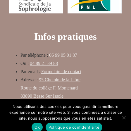
Infos pratiques
Par téléphone :
06 99 05 01 87
Ou :
04 89 21 89 88
Par email :
Formulaire de contact
Adresse :
95 Chemin de la Libre
Route du collège F. Montenard
83890 Besse Sur Issole
Nous utilisons des cookies pour vous garantir la meilleure
expérience sur notre site web. Si vous continuez à utiliser ce
site, nous supposerons que vous en êtes satisfait.
©Anne Sophie Gobillon Sophrologue 2021/2023
| Site médité par
Jeff Concept
|
Mentions légales
|
Contactez-moi
Ok
Politique de confidentialité