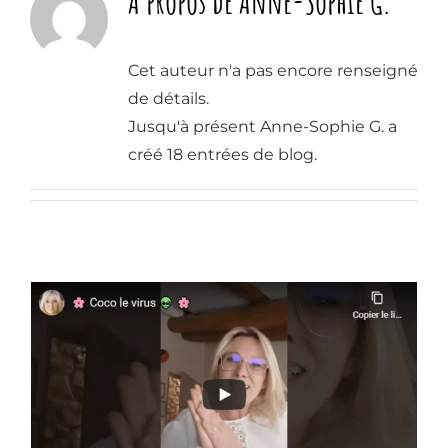
À propos de
Anne-Sophie G.
La
Programmation
Cet auteur n'a pas encore renseigné
neurolinguistique
de détails.
La
Jusqu'à présent Anne-Sophie G. a
psychotraumatologie
créé 18 entrées de blog.
Le blog
Qui suis-je ?
Prendre un rdv
SOPHRO’KIDS