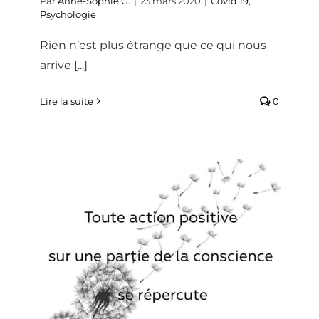
Par
Anne-Sophie G.
|
23 mars 2020
|
Covid 19
,
Psychologie
Rien n’est plus étrange que ce qui nous
arrive [...]
Lire la suite
0
CORONAVIRUS (COVID-19) –
CONSEILS PSYCHOLOGIQUES