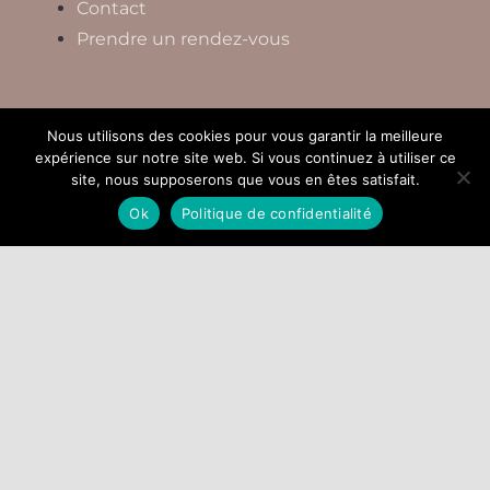
Contact
Prendre un rendez-vous
Un voyage de mille lieues à toujours
Nous utilisons des cookies pour vous garantir la meilleure
expérience sur notre site web. Si vous continuez à utiliser ce
commencé par un premier pas
site, nous supposerons que vous en êtes satisfait.
Ok
Politique de confidentialité
(Lao-Tseu)