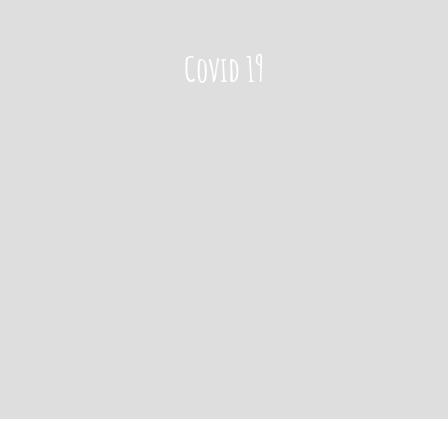
La
Programmation
Covid 19
neurolinguistique
La
psychotraumatologie
Le blog
Qui suis-je ?
Prendre un rdv