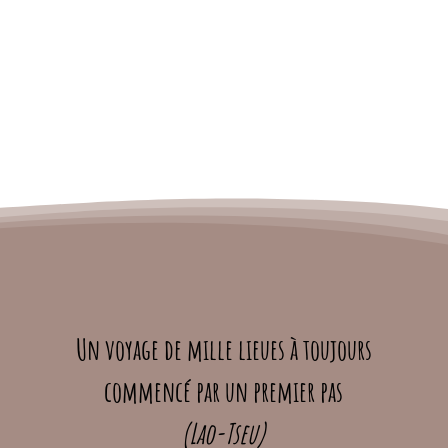
Un voyage de mille lieues à toujours
commencé par un premier pas
(Lao-Tseu)