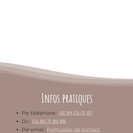
Infos pratiques
Par téléphone :
06 99 05 01 87
Ou :
04 89 21 89 88
Par email :
Formulaire de contact