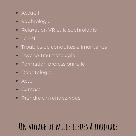
Accueil
Sophrologie
Relaxation VR et la sophrologie
La PNL
Troubles de conduites alimentaires
Psycho-traumatologie
Formation professionnelle
Déontologie
Actu
Contact
Prendre un rendez-vous
Un voyage de mille lieues à toujours