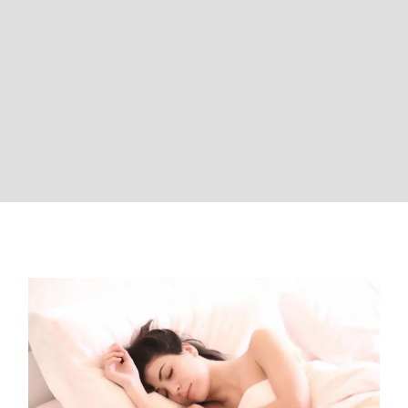
La
Programmation
neurolinguistique
La
psychotraumatologie
Le blog
Qui suis-je ?
Prendre un rdv
Comment la sophrologie peut vous
aider à retrouver un sommeil